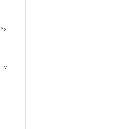
añó
ira