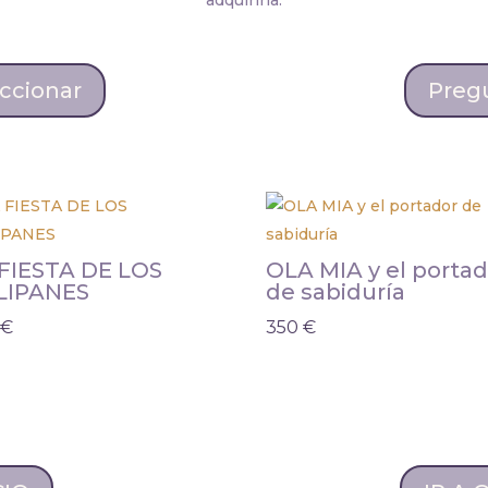
adquirirla.
ccionar
Preg
FIESTA DE LOS
OLA MIA y el portad
LIPANES
de sabiduría
0
€
350
€