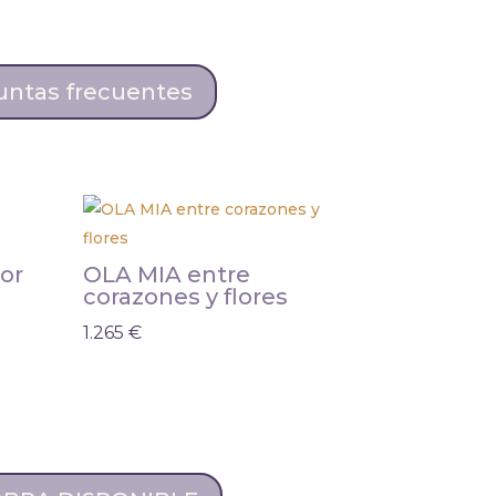
untas frecuentes
or
OLA MIA entre
corazones y flores
1.265
€